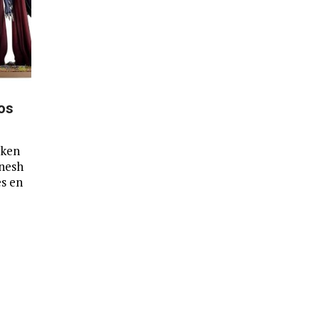
os
oken
anesh
es en