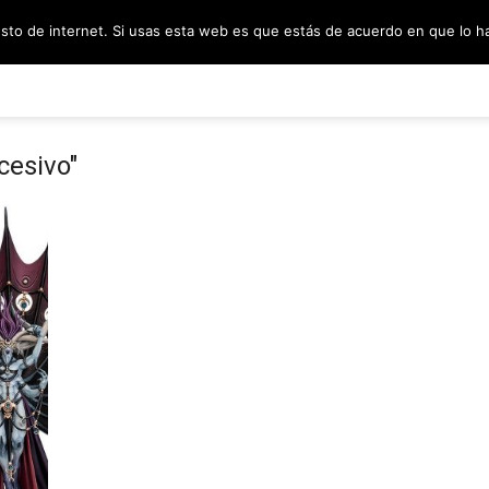
esto de internet. Si usas esta web es que estás de acuerdo en que lo 
PODCAST
SORTEOS
BLOG
INF
cesivo"