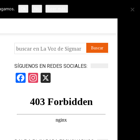
hagamos.
Ok
No
Leer más
ORMES
APÓYANOS
IR A LA VOZ DE HORUS
SÍGUENOS EN REDES SOCIALES:
Facebook
Instagram
X