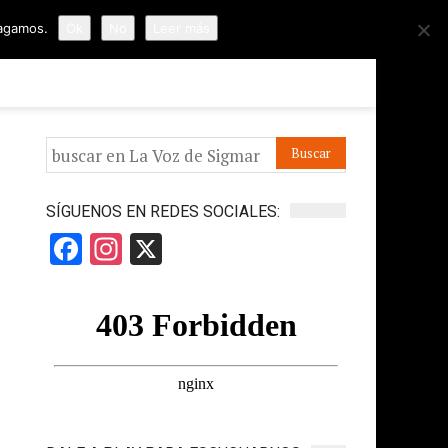
hagamos.
Ok
No
Leer más
ORMES
APÓYANOS
IR A LA VOZ DE HORUS
SÍGUENOS EN REDES SOCIALES:
Facebook
Instagram
X