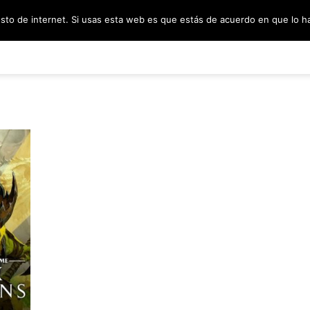
esto de internet. Si usas esta web es que estás de acuerdo en que lo 
PODCAST
SORTEOS
BLOG
INF