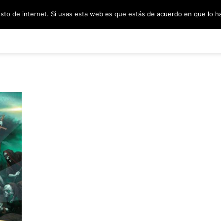
esto de internet. Si usas esta web es que estás de acuerdo en que lo 
PODCAST
SORTEOS
BLOG
INF