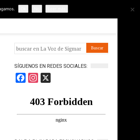
hagamos.
Ok
No
Leer más
ORMES
APÓYANOS
IR A LA VOZ DE HORUS
SÍGUENOS EN REDES SOCIALES:
Facebook
Instagram
X