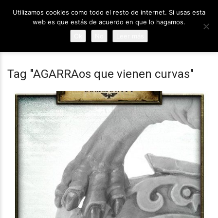
Utilizamos cookies como todo el resto de internet. Si usas esta
web es que estás de acuerdo en que lo hagamos.
Ok
No
Leer más
Tag "AGARRAos que vienen curvas"