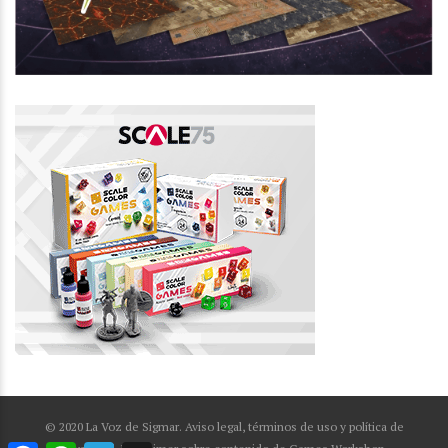
© 2020 La Voz de Sigmar. Aviso legal, términos de uso y política de