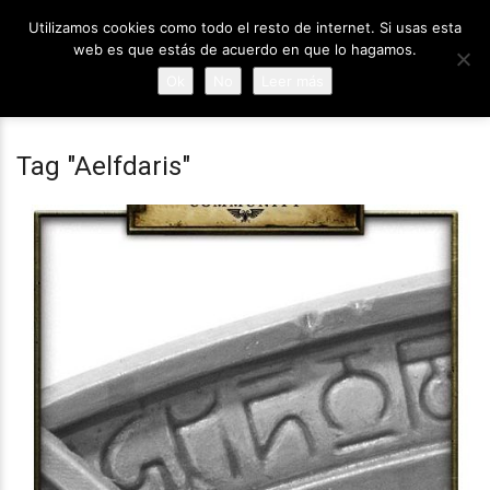
Utilizamos cookies como todo el resto de internet. Si usas esta
web es que estás de acuerdo en que lo hagamos.
Ok
No
Leer más
Tag "Aelfdaris"