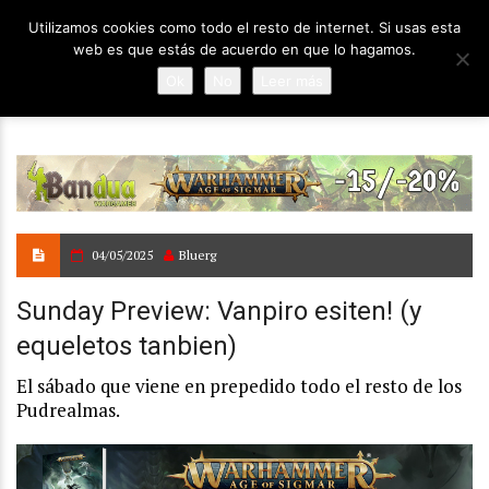
Utilizamos cookies como todo el resto de internet. Si usas esta
web es que estás de acuerdo en que lo hagamos.
Ok
No
Leer más
04/05/2025
Bluerg
Sunday Preview: Vanpiro esiten! (y
equeletos tanbien)
El sábado que viene en prepedido todo el resto de los
Pudrealmas.