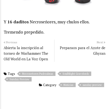
Y
16 daditos
Necroseñores, muy chulos ellos.
Tremendo prepedido.
Previous
Next
Abierta la inscripción al
Preparaos para el Azote de
torneo de Warhammer The
Ghyran
Old World en La Voz Open
Tags
Necroseñores Pudrealmas
Soulblight Gravelords
Sunday Preview
Category
Noticias
sunday preview