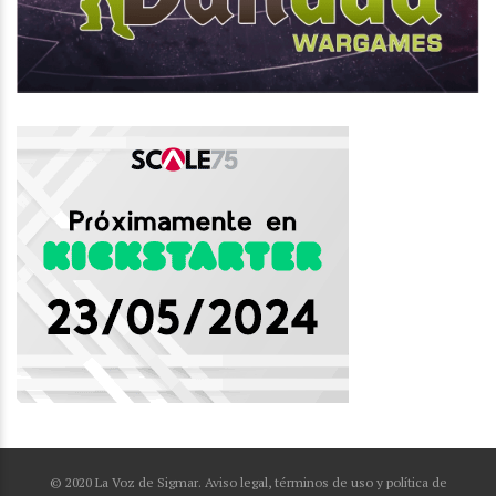
© 2020 La Voz de Sigmar. Aviso legal, términos de uso y política de