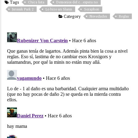
Tags
Chica lista
Demonios del c...espera no
Jurassik Park 2
Lo hizo un Slann
Seraphon
Category
Novedades
Reglas