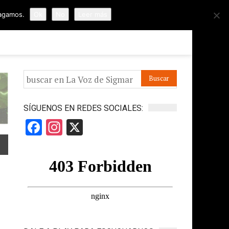
hagamos.
Ok
No
Leer más
ORMES
APÓYANOS
IR A LA VOZ DE HORUS
SÍGUENOS EN REDES SOCIALES:
Facebook
Instagram
X