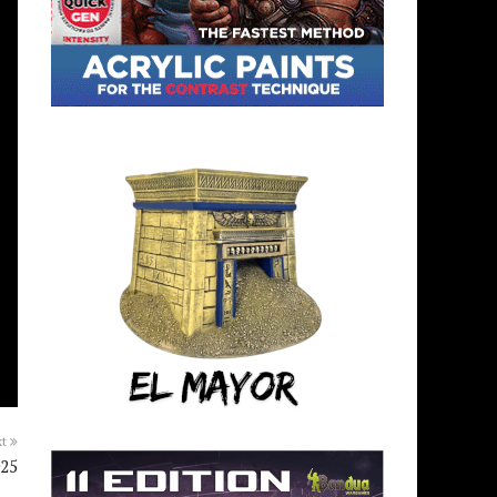
xt
025