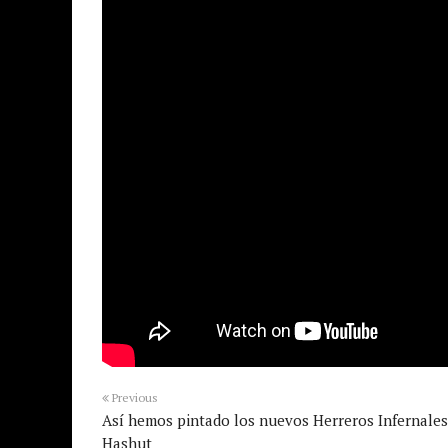
Previous
Así hemos pintado los nuevos Herreros Infernales
Hashut