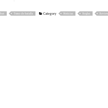
Category
shut
Tomo de batalla
Noticias
Reglas
Revie