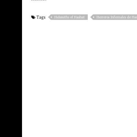
Tags
Helsmiths of Hashut
Herreros Infernales de Ha