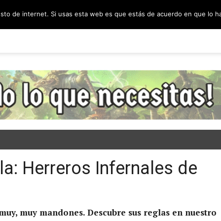
esto de internet. Si usas esta web es que estás de acuerdo en que lo 
PODCAST
SORTEOS
BLOG
INF
a: Herreros Infernales de
 muy, muy mandones. Descubre sus reglas en nuestro