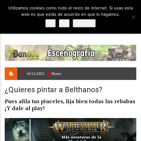
Utilizamos cookies como todo el resto de internet. Si usas esta
web es que estás de acuerdo en que lo hagamos.
Ok
No
Leer más
10/11/2023
Nyara
¿Quieres pintar a Belthanos?
Pues afila tus pinceles, lija bien todas las rebabas
¡Y dale al play!