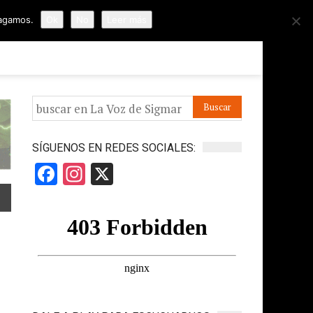
hagamos.
Ok
No
Leer más
ORMES
APÓYANOS
IR A LA VOZ DE HORUS
SÍGUENOS EN REDES SOCIALES:
Facebook
Instagram
X