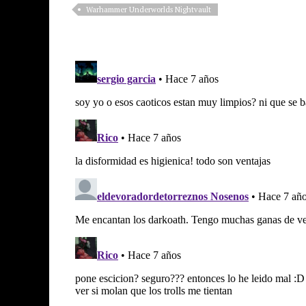
Warhammer Underworlds Nightvault