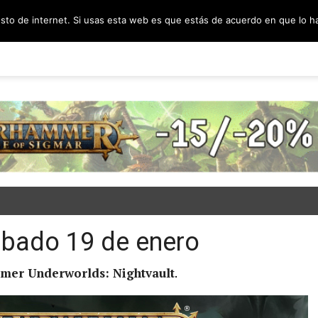
esto de internet. Si usas esta web es que estás de acuerdo en que lo 
PODCAST
SORTEOS
BLOG
INF
ábado 19 de enero
er Underworlds: Nightvault
.