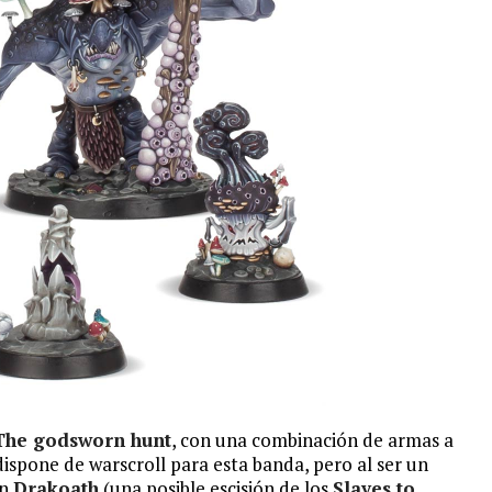
The godsworn hunt
, con una combinación de armas a
dispone de warscroll para esta banda, pero al ser un
ón
Drakoath
(una posible escisión de los
Slaves to