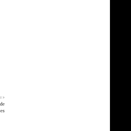
xt
 de
tes