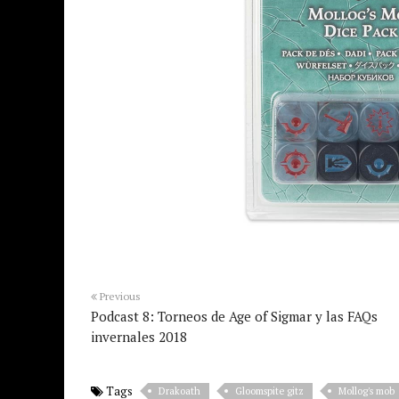
Previous
Podcast 8: Torneos de Age of Sigmar y las FAQs
invernales 2018
Tags
Drakoath
Gloomspite gitz
Mollog's mob