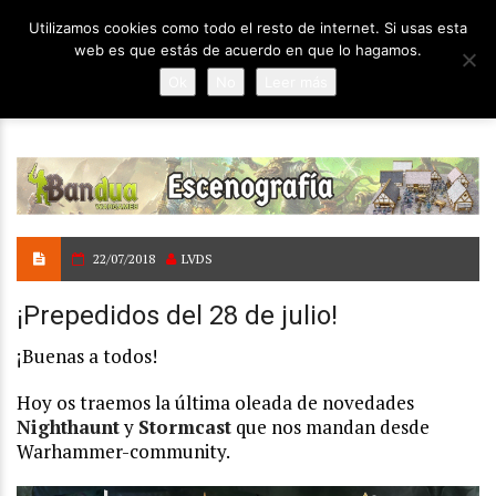
Utilizamos cookies como todo el resto de internet. Si usas esta
web es que estás de acuerdo en que lo hagamos.
Ok
No
Leer más
22/07/2018
LVDS
¡Prepedidos del 28 de julio!
¡Buenas a todos!
Hoy os traemos la última oleada de novedades
Nighthaunt
y
Stormcast
que nos mandan desde
Warhammer-community.