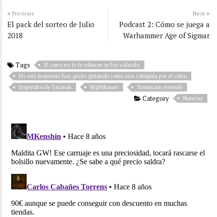
Previous
Next
El pack del sorteo de Julio
Podcast 2: Cómo se juega a
2018
Warhammer Age of Sigmar
Tags
El carro no te lo robaron se fue volando
En este momento hay gente gritando como una colegiala por el carro
Engendro de Satanás
Nighthaunt
Stormcast eternals
Category
Noticias