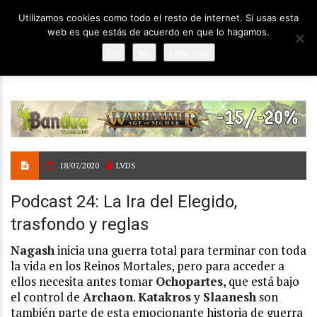
Utilizamos cookies como todo el resto de internet. Si usas esta
web es que estás de acuerdo en que lo hagamos.
Ok
No
Leer más
18/07/2020
LVDS
Podcast 24: La Ira del Elegido,
trasfondo y reglas
Nagash
inicia una guerra total para terminar con toda
la vida en los Reinos Mortales, pero para acceder a
ellos necesita antes tomar
Ochopartes
, que está bajo
el control de
Archaon
.
Katakros
y
Slaanesh
son
también parte de esta emocionante historia de guerra