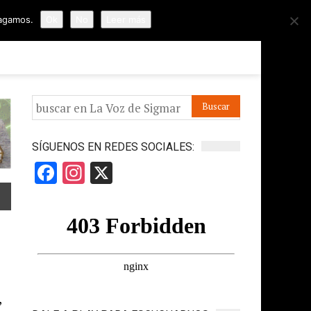
hagamos.
Ok
No
Leer más
ORMES
APÓYANOS
IR A LA VOZ DE HORUS
SÍGUENOS EN REDES SOCIALES:
Facebook
Instagram
X
,