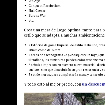
9th Age
Conquest Parabellum
Hail Caesar
Barons War
etc.
Crea una mesa de juego óptima, tanto para pa
estilo que se adapta a muchas ambientacione
2 Edificios de gama Imperial de estilo Isabelino, cre
28mm como de 32mm.
2 áreas de escenografía 2d (3 bosques y un lago) qu
ultrafinos, las miniaturas pueden colocarse encima 
6 arboles impresos en nuestro nuevo material, dise
sueltos, sino que descubrirás su gran resistencia y s
3 set de muros, para completar la mesa y tener obst
Y todo esto al mejor precio, con
un descuent