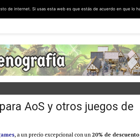
esto de internet. Si usas esta web es que estás de acuerdo en que lo 
PODCAST
SORTEOS
BLOG
INF
ara AoS y otros juegos de
games
, a un precio excepcional con un
20% de descuento