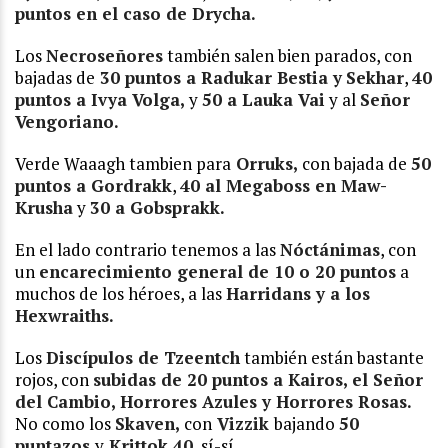
puntos en el caso de Drycha.
Los
Necroseñores
también salen bien parados, con
bajadas de
30 puntos a Radukar Bestia y
Sekhar
,
40
puntos a Ivya Volga,
y
50 a Lauka Vai
y al
Señor
Vengoriano.
Verde Waaagh tambien para
Orruks,
con bajada de
50
puntos a Gordrakk
,
40 al Megaboss en Maw-
Krusha
y
30 a Gobsprakk.
En el lado contrario tenemos a las
Nóctánimas
, con
un
encarecimiento general de 10 o 20 puntos
a
muchos de los héroes, a las
Harridans y a los
Hexwraiths.
Los
Discípulos de Tzeentch
también están bastante
rojos, con
subidas de 20 puntos a Kairos, el Señor
del Cambio, Horrores Azules y Horrores Rosas.
No como los
Skaven,
con
Vizzik
bajando
50
puntazos
y
Krittok 40
, sí-sí.