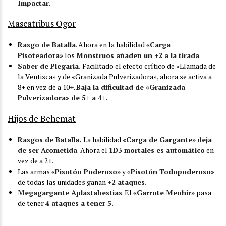
Impactar.
Mascatribus Ogor
Rasgo de Batalla
. Ahora en la habilidad
«Carga
Pisoteadora»
los
Monstruos añaden un +2 a la tirada
.
Saber de Plegaria.
Facilitado el efecto crítico de «Llamada de
la Ventisca» y de «Granizada Pulverizadora», ahora se activa a
8+ en vez de a 10+.
Baja la dificultad de «Granizada
Pulverizadora» de 5+ a 4+.
Hijos de Behemat
Rasgos de Batalla.
La habilidad
«Carga de Gargante»
deja
de ser Acometida
.
Ahora el
1D3 mortales es automático
en
vez de a 2+.
Las armas
«Pisotón Poderoso»
y «
Pisotón Todopoderoso»
de todas las unidades ganan
+2 ataques.
Megagargante Aplastabestias
. El
«Garrote Menhir»
pasa
de tener
4 ataques a tener 5.