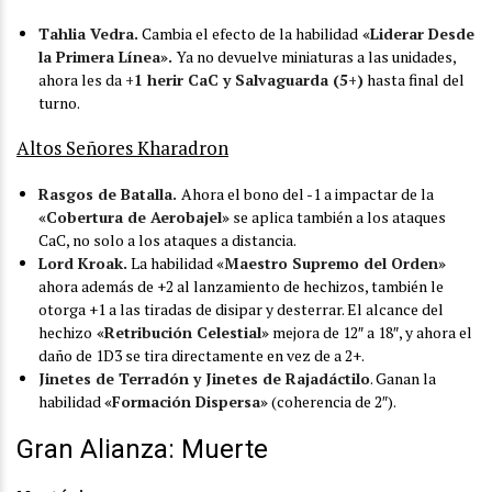
Tahlia Vedra.
Cambia el efecto de la habilidad
«Liderar Desde
la Primera Línea».
Ya no devuelve miniaturas a las unidades,
ahora les da
+1 herir CaC y Salvaguarda (5+)
hasta final del
turno.
Altos Señores Kharadron
Rasgos de Batalla.
Ahora el bono del -1 a impactar de la
«Cobertura de Aerobajel»
se aplica también a los ataques
CaC, no solo a los ataques a distancia.
Lord Kroak.
La habilidad
«Maestro Supremo del Orden»
ahora además de +2 al lanzamiento de hechizos, también le
otorga +1 a las tiradas de disipar y desterrar. El alcance del
hechizo
«Retribución Celestial»
mejora de 12″ a 18″, y ahora el
daño de 1D3 se tira directamente en vez de a 2+.
Jinetes de Terradón y Jinetes de Rajadáctilo
. Ganan la
habilidad
«Formación Dispersa»
(coherencia de 2″).
Gran Alianza: Muerte