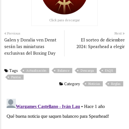
Click para descargar
Previous
Next
Galen y Doralia ven Denst
El sorteo de diciembre
serán las miniaturas
2024: Spearhead a elegir
exclusivas del Boxing Day
Tags
Actualización
Balance
Descarga
FAQS
Puntos
Category
Noticias
Reglas