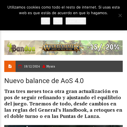
Utilizamos cookies como todo el resto de internet. Si usas esta
web es que estás de acuerdo en que lo hagamos.
Ok
No
Leer más
18/12/2024
Nyara
Nuevo balance de AoS 4.0
Tras tres meses toca otra gran actualización en
pos de seguir refinando y ajustando el equilibrio
del juego. Tenemos de todo, desde cambios en
las reglas del General’s Handbook, a retoques en
el doble turno o en las Puntas de Lanza.