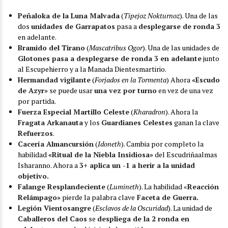
Peñaloka de la Luna Malvada
(
Tipejoz Nokturnoz
). Una de las
dos
unidades de Garrapatos
pasa a
desplegarse de ronda 3
en adelante.
Bramido del Tirano
(
Mascatribus Ogor
). Una de las unidades de
Glotones pasa a desplegarse de ronda 3 en adelante
junto
al Escupehierro y a la Manada Dientesmartirio.
Hermandad vigilante
(
Forjados en la Tormenta
) Ahora
«Escudo
de Azyr»
se puede usar
una vez por turno
en vez de una vez
por partida.
Fuerza Especial Martillo Celeste
(
Kharadron
). Ahora la
Fragata Arkanauta
y los
Guardianes Celestes
ganan la clave
Refuerzos
.
Cacería Almancursión
(
Idoneth
). Cambia por completo la
habilidad
«Ritual de la Niebla Insidiosa»
del Escudriñaalmas
Isharanno. Ahora a
3+ aplica un -1 a herir a la unidad
objetivo.
Falange Resplandeciente
(
Lumineth
). La habilidad «
Reacción
Relámpago»
pierde la palabra clave
Faceta de Guerra.
Legión Vientosangre
(
Esclavos de la Oscuridad
). La unidad de
Caballeros del Caos
se
despliega de la 2 ronda en