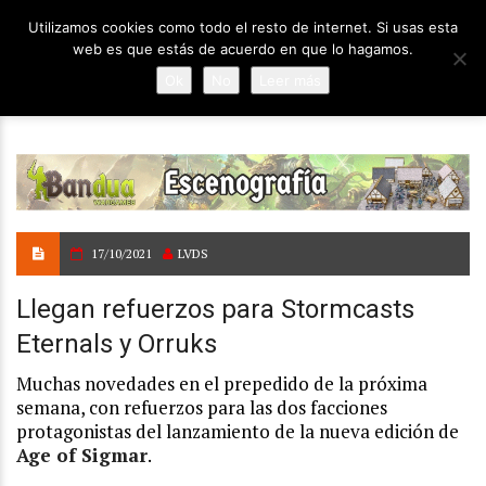
Utilizamos cookies como todo el resto de internet. Si usas esta
web es que estás de acuerdo en que lo hagamos.
Ok
No
Leer más
17/10/2021
LVDS
Llegan refuerzos para Stormcasts
Eternals y Orruks
Muchas novedades en el prepedido de la próxima
semana, con refuerzos para las dos facciones
protagonistas del lanzamiento de la nueva edición de
Age of Sigmar
.