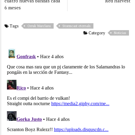
cuatro nuevas bandas cada
Red Harvest
6 meses
Tags
Orruk Warclans
Stormcast eternals
Category
Noticias