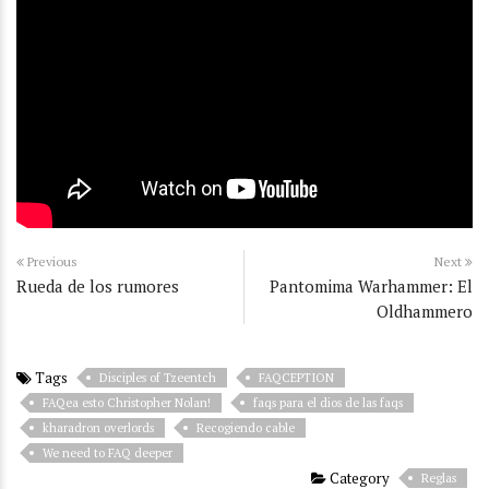
Previous
Next
Rueda de los rumores
Pantomima Warhammer: El
Oldhammero
Tags
Disciples of Tzeentch
FAQCEPTION
FAQea esto Christopher Nolan!
faqs para el dios de las faqs
kharadron overlords
Recogiendo cable
We need to FAQ deeper
Category
Reglas