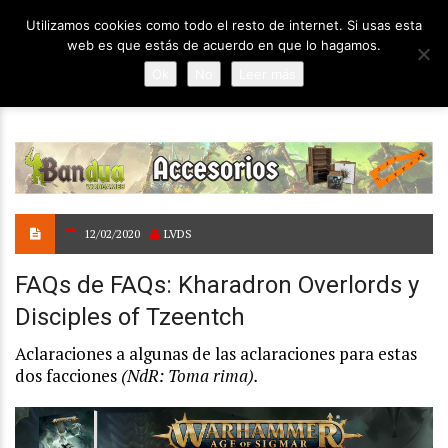
Utilizamos cookies como todo el resto de internet. Si usas esta
web es que estás de acuerdo en que lo hagamos.
Ok
No
Leer más
12/02/2020
LVDS
FAQs de FAQs: Kharadron Overlords y
Disciples of Tzeentch
Aclaraciones a algunas de las aclaraciones para estas
dos facciones
(NdR: Toma rima).