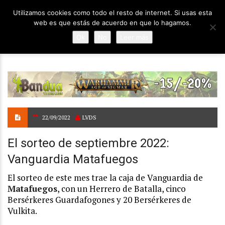
Utilizamos cookies como todo el resto de internet. Si usas esta
web es que estás de acuerdo en que lo hagamos.
Ok
No
Leer más
22/09/2022
LVDS
El sorteo de septiembre 2022:
Vanguardia Matafuegos
El sorteo de este mes trae la caja de Vanguardia de
Matafuegos
, con un Herrero de Batalla, cinco
Bersérkeres Guardafogones y 20 Bersérkeres de
Vulkita.