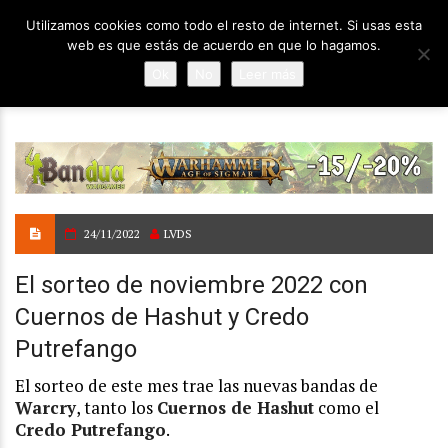
Utilizamos cookies como todo el resto de internet. Si usas esta
web es que estás de acuerdo en que lo hagamos.
Ok
No
Leer más
24/11/2022
LVDS
El sorteo de noviembre 2022 con
Cuernos de Hashut y Credo
Putrefango
El sorteo de este mes trae las nuevas bandas de
Warcry
, tanto los
Cuernos de Hashut
como el
Credo Putrefango
.