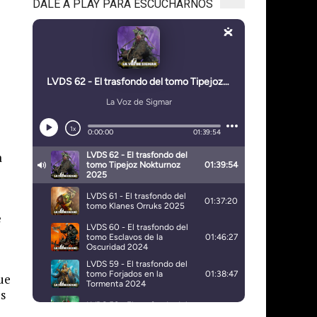
DALE A PLAY PARA ESCUCHARNOS
a
e
ue
os