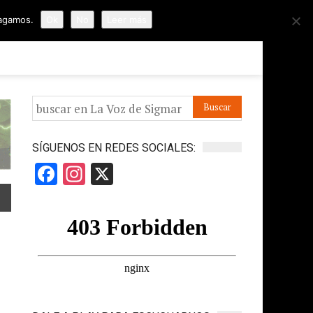
hagamos.
Ok
No
Leer más
ORMES
APÓYANOS
IR A LA VOZ DE HORUS
SÍGUENOS EN REDES SOCIALES:
Facebook
Instagram
X