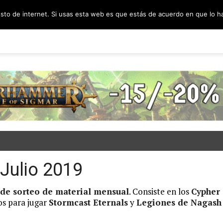
esto de internet. Si usas esta web es que estás de acuerdo en que lo 
PODCAST
SORTEOS
BLOG
INF
 Julio 2019
 de sorteo de material mensual
. Consiste en los
Cypher
os para jugar
Stormcast Eternals
y
Legiones de Nagash