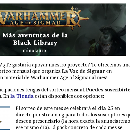
io? ¿Te gustaría apoyar nuestro proyecto? Te ofrecemos un
 sorteo mensual que organiza
La Voz de Sigmar
en
 en material de Warhammer Age of Sigmar al mes!
cipaciones tengas del sorteo mensual.
Puedes suscribirt
s
. En
la Tienda
están disponibles dos opciones:
El sorteo de este mes se celebrará
el día 25
en
directo por streaming para todos los suscriptores q
deseen presenciarlo (la hora exacta la anunciarem
ese mismo día). El pack concreto de cada mes se