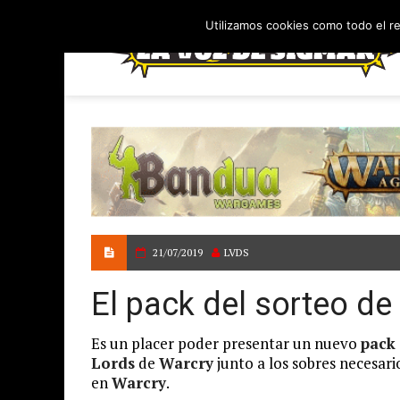
Utilizamos cookies como todo el r
21/07/2019
LVDS
El pack del sorteo de
Es un placer poder presentar un nuevo
pack
Lords
de
Warcry
junto a los sobres necesari
en
Warcry
.