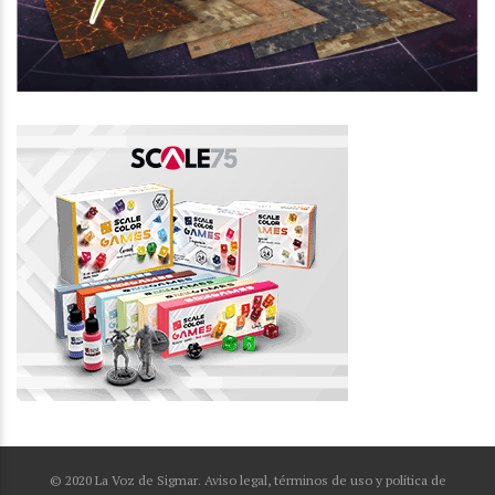
© 2020 La Voz de Sigmar. Aviso legal, términos de uso y política de