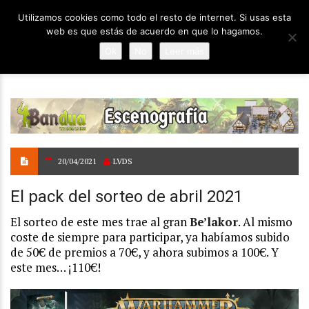
Utilizamos cookies como todo el resto de internet. Si usas esta
web es que estás de acuerdo en que lo hagamos.
Ok
No
Leer más
20/04/2021
LVDS
El pack del sorteo de abril 2021
El sorteo de este mes trae al gran
Be’lakor
. Al mismo
coste de siempre para participar, ya habíamos subido
de 50€ de premios a 70€, y ahora subimos a 100€. Y
este mes… ¡110€!