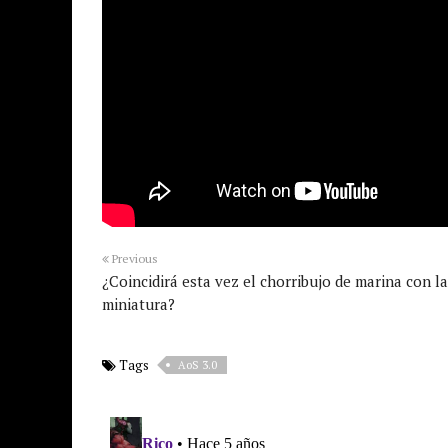
Previous
¿Coincidirá esta vez el chorribujo de marina con la
miniatura?
Tags
AoS 3.0