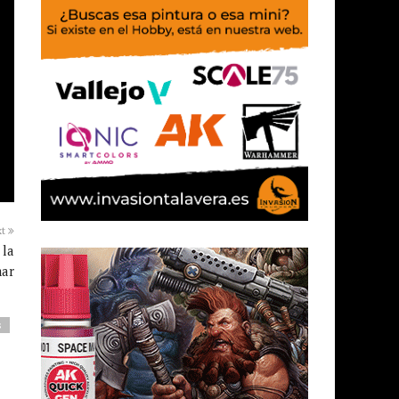
xt
 la
mar
s