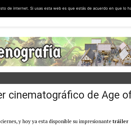
esto de internet. Si usas esta web es que estás de acuerdo en que lo 
PODCAST
SORTEOS
BLOG
INF
ler cinematográfico de Age o
ciernes, y hoy ya esta disponible su impresionante
tráiler