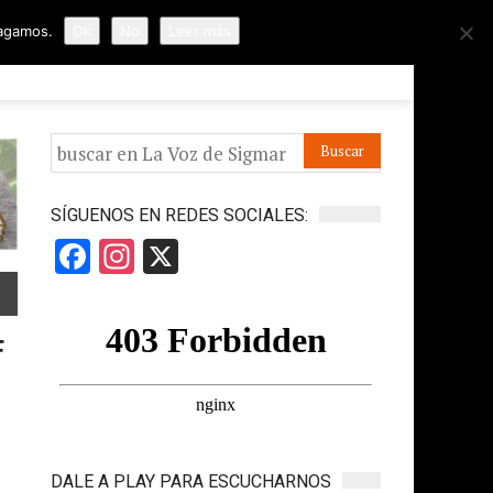
hagamos.
Ok
No
Leer más
ORMES
APÓYANOS
IR A LA VOZ DE HORUS
SÍGUENOS EN REDES SOCIALES:
Facebook
Instagram
X
f
DALE A PLAY PARA ESCUCHARNOS