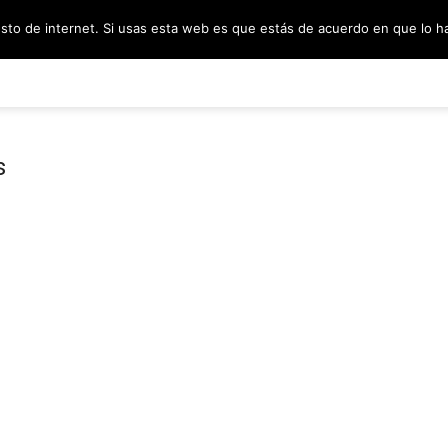
esto de internet. Si usas esta web es que estás de acuerdo en que lo 
PODCAST
SORTEOS
BLOG
INF
s