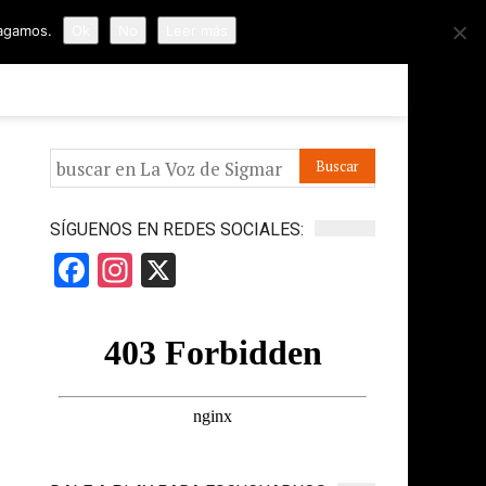
hagamos.
Ok
No
Leer más
ORMES
APÓYANOS
IR A LA VOZ DE HORUS
SÍGUENOS EN REDES SOCIALES:
Facebook
Instagram
X