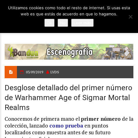
Utilizamos cookies como todo el resto de internet. Si usas esta
web es que estás de acuerdo en que lo hagamos.
Ok
No
Leer más
03/09/2019
LVDS
Desglose detallado del primer número
de Warhammer Age of Sigmar Mortal
Realms
Conocemos de primera mano el
primer número
de la
colección, lanzado
como prueba
en puntos
localizados como muestra antes de su futuro