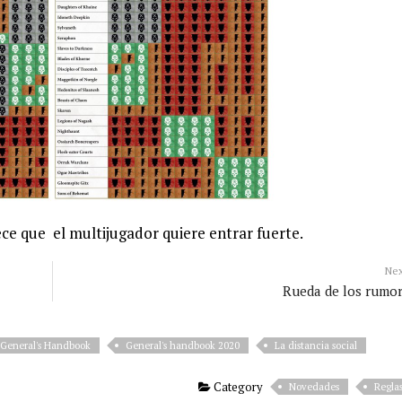
ce que el multijugador quiere entrar fuerte.
Ne
Rueda de los rumo
General's Handbook
General's handbook 2020
La distancia social
Category
Novedades
Regla