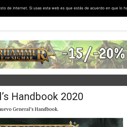
esto de internet. Si usas esta web es que estás de acuerdo en que lo 
PODCAST
SORTEOS
BLOG
INF
l’s Handbook 2020
 nuevo General’s Handbook.