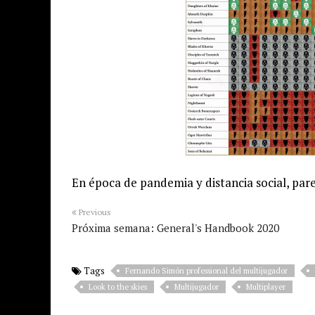
En época de pandemia y distancia social, pare
Previous
Próxima semana: General's Handbook 2020
Tags
Fernando Simón professional del multijugador
Look to the skies
Multijugador
Multiplayer