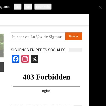
hagamos.
Ok
No
Leer más
ORMES
APÓYANOS
IR A LA VOZ DE HORUS
SÍGUENOS EN REDES SOCIALES:
Facebook
Instagram
X