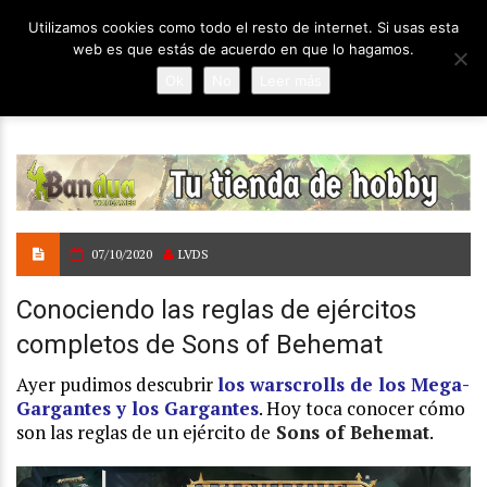
Utilizamos cookies como todo el resto de internet. Si usas esta
web es que estás de acuerdo en que lo hagamos.
Ok
No
Leer más
07/10/2020
LVDS
Conociendo las reglas de ejércitos
completos de Sons of Behemat
Ayer pudimos descubrir
los warscrolls de los Mega-
Gargantes y los Gargantes
. Hoy toca conocer cómo
son las reglas de un ejército de
Sons of Behemat
.