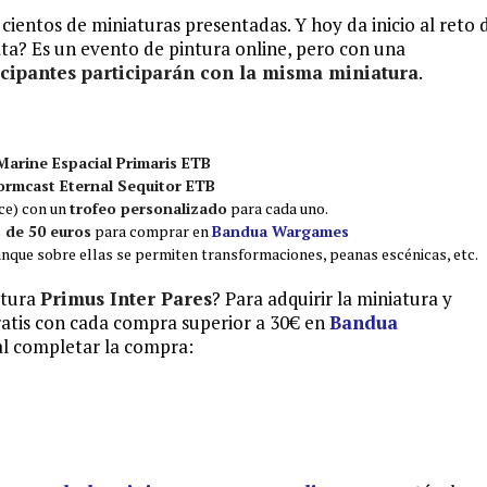
cientos de miniaturas presentadas. Y hoy da inicio al reto 
rata? Es un evento de pintura online, pero con una
icipantes participarán con la misma miniatura
.
Marine Espacial Primaris ETB
ormcast Eternal Sequitor ETB
ce) con un
trofeo personalizado
para cada uno.
s de 50 euros
para comprar en
Bandua Wargames
aunque sobre ellas se permiten transformaciones, peanas escénicas, etc.
ntura
Primus Inter Pares
? Para adquirir la miniatura y
gratis con cada compra superior a 30€ en
Bandua
al completar la compra: