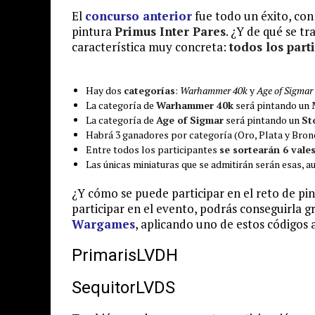
El
concurso anterior
fue todo un éxito, con 
pintura
Primus Inter Pares
. ¿Y de qué se t
característica muy concreta:
todos los part
Hay dos
categorías
:
Warhammer 40k
y
Age of Sigmar
La categoría de
Warhammer 40k
será pintando un
La categoría de
Age of Sigmar
será pintando un
St
Habrá 3 ganadores por categoría (Oro, Plata y Bron
Entre todos los participantes
se sortearán 6 vale
Las únicas miniaturas que se admitirán serán esas, 
¿Y cómo se puede participar en el reto de pi
participar en el evento, podrás conseguirla 
Wargames
, aplicando uno de estos códigos 
PrimarisLVDH
SequitorLVDS