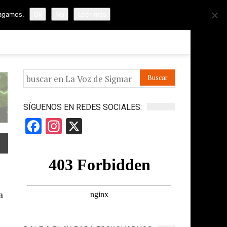
hagamos.
Ok
No
Leer más
ORMES
APÓYANOS
IR A LA VOZ DE HORUS
SÍGUENOS EN REDES SOCIALES:
Facebook
Instagram
X
a