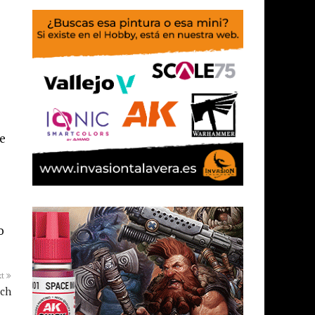
e
o
xt
tch