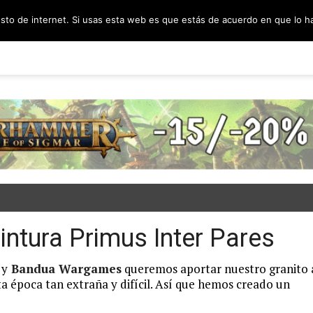
esto de internet. Si usas esta web es que estás de acuerdo en que lo 
PODCAST
SORTEOS
BLOG
INF
intura Primus Inter Pares
y
Bandua Wargames
queremos aportar nuestro granito 
a época tan extraña y difícil. Así que hemos creado un