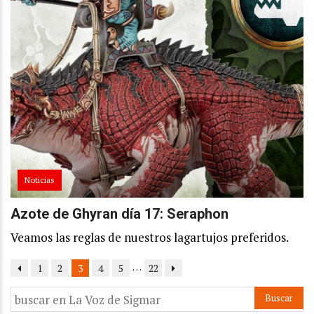
Noticias
Azote de Ghyran día 17: Seraphon
Veamos las reglas de nuestros lagartujos preferidos.
…
1
2
3
4
5
22