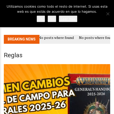
Utilizamos cookies como todo el resto de internet. Si usas esta
web es que estás de acuerdo en que lo hagamos.
Ok
No
Leer más
No posts where found
No posts where found
BREAKING NEWS
Reglas