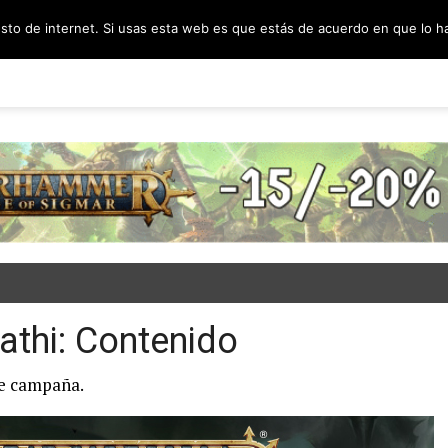
esto de internet. Si usas esta web es que estás de acuerdo en que lo 
PODCAST
SORTEOS
BLOG
INF
thi: Contenido
de campaña.