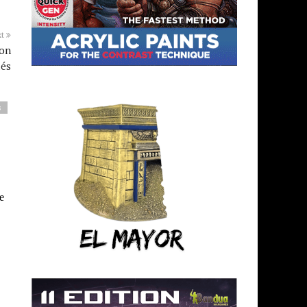
xt
con
lés
s