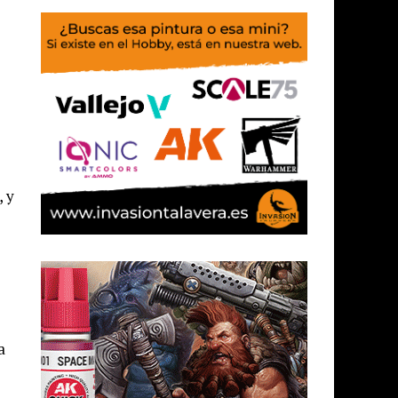
, y
a