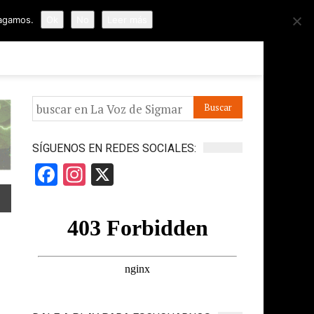
hagamos.
Ok
No
Leer más
ORMES
APÓYANOS
IR A LA VOZ DE HORUS
SÍGUENOS EN REDES SOCIALES:
Facebook
Instagram
X